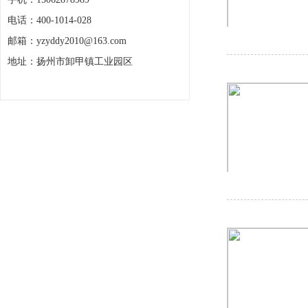
电话：400-1014-028
邮箱：yzyddy2010@163.com
地址：扬州市卸甲镇工业园区