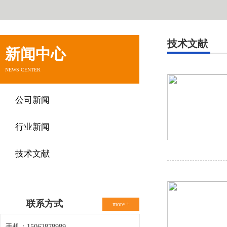
技术文献
新闻中心
NEWS CENTER
公司新闻
行业新闻
技术文献
联系方式
more +
手机：15062878989