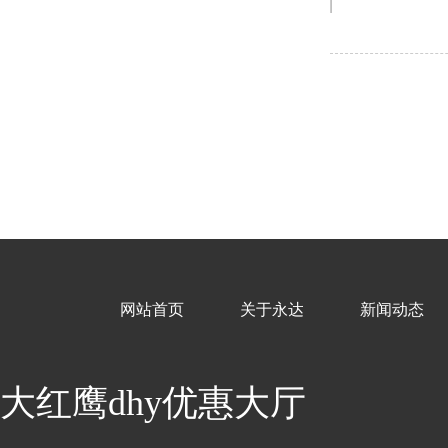
网站首页
关于永达
新闻动态
大红鹰dhy优惠大厅